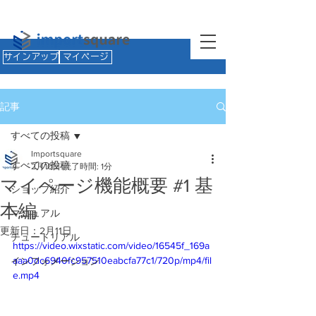
サインアップ
マイページ
記事
すべての投稿
Importsquare
すべての投稿
2月10日
読了時間: 1分
マイページ機能概要 #1 基
ショップ紹介
本編
マニュアル
更新日：
2月11日
チュートリアル
https://video.wixstatic.com/video/16545f_169a
aaa0dc6940fc957510eabcfa77c1/720p/mp4/fil
インフォメーション
e.mp4