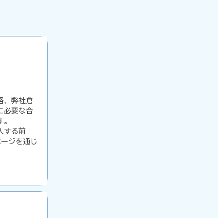
格、弊社倉
に必要な合
す。
入する前
イページを通じ