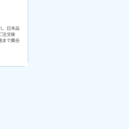
れ、日本品
ご注文後
送まで責任