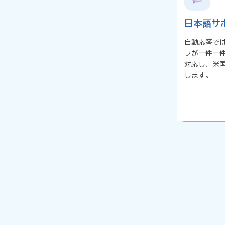
日本語サ
自動応答で
フが一件一
対応し、米
します。