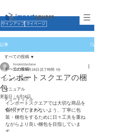
サインアップ
マイページ
記事
すべての投稿
hirokiinterlane
すべての投稿
2022年10月28日
読了時間: 1分
インポートスクエアの梱
ショップ紹介
包
マニュアル
更新日：
6月14日
チュートリアル
インポートスクエアでは大切な商品を
インフォメーション
傷付けてしまわないよう、丁寧に包
装・梱包をするために日々工夫を重ね
ながらより良い梱包を目指していま
す。