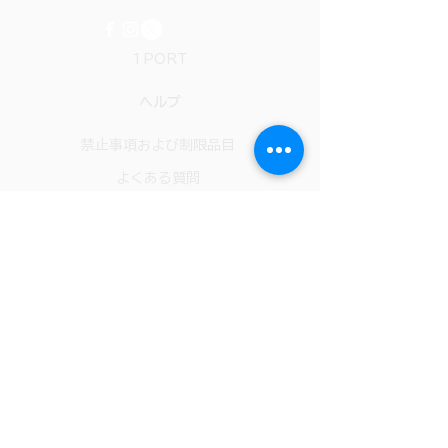
1PORT
ヘルプ
禁止事項および制限品目
よくある質問
ブログ
​日本
会社
弊社について
個人情報保護方針
利用規約
ADAアクセシビリティ
お問い合わせ​